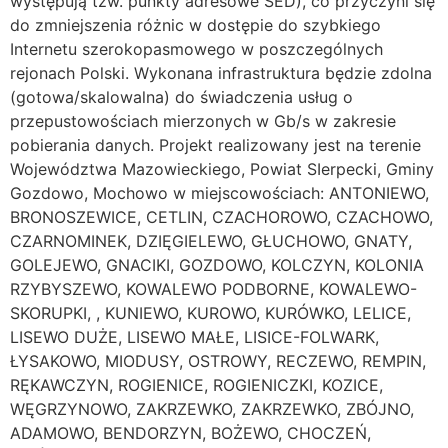
występują tzw. punkty adresowe SED), co przyczyni się
do zmniejszenia różnic w dostępie do szybkiego
Internetu szerokopasmowego w poszczególnych
rejonach Polski. Wykonana infrastruktura będzie zdolna
(gotowa/skalowalna) do świadczenia usług o
przepustowościach mierzonych w Gb/s w zakresie
pobierania danych. Projekt realizowany jest na terenie
Województwa Mazowieckiego, Powiat SIerpecki, Gminy
Gozdowo, Mochowo w miejscowościach: ANTONIEWO,
BRONOSZEWICE, CETLIN, CZACHOROWO, CZACHOWO,
CZARNOMINEK, DZIĘGIELEWO, GŁUCHOWO, GNATY,
GOLEJEWO, GNACIKI, GOZDOWO, KOLCZYN, KOLONIA
RZYBYSZEWO, KOWALEWO PODBORNE, KOWALEWO-
SKORUPKI, , KUNIEWO, KUROWO, KURÓWKO, LELICE,
LISEWO DUŻE, LISEWO MAŁE, LISICE-FOLWARK,
ŁYSAKOWO, MIODUSY, OSTROWY, RECZEWO, REMPIN,
RĘKAWCZYN, ROGIENICE, ROGIENICZKI, KOZICE,
WĘGRZYNOWO, ZAKRZEWKO, ZAKRZEWKO, ZBÓJNO,
ADAMOWO, BENDORZYN, BOŻEWO, CHOCZEŃ,