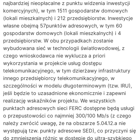
najbardziej nieopłacalne z punktu widzenia inwestycji
komercyjnych), w tym 1511 gospodarstw domowych
(lokali mieszkalnych) i 212 przedsiębiorstw. Inwestycje
własne obejmą 57punktów adresowych, w tym 60
gospodarstw domowych (lokali mieszkalnych) i 4
przedsiębiorstw. W obu przypadkach zostanie
wybudowana sieć w technologii światłowodowej, z
czego wnioskodawca nie wyklucza a priori
wykorzystania w projekcie usług dostępu
telekomunikacyjnego, w tym dzierżawy infrastruktury
innego przedsiębiorcy telekomunikacyjnego, w
szczególności w modelu długoterminowym (tzw. IRU),
jeśli będzie to uzasadnione ekonomicznie i zapewni
realizację wskaźników projektu. We wszystkich
punktach adresowych sieci FERC dostępne będą usługi
o przepustowości co najmniej 300/100 Mb/s (z czego
należy zwrócić uwagę, że na obszarze 5.04.12.a nie
występują tzw. punkty adresowe SED), co przyczyni się
do zmniejszenia różnic w dostępie do ultra-szybkiego